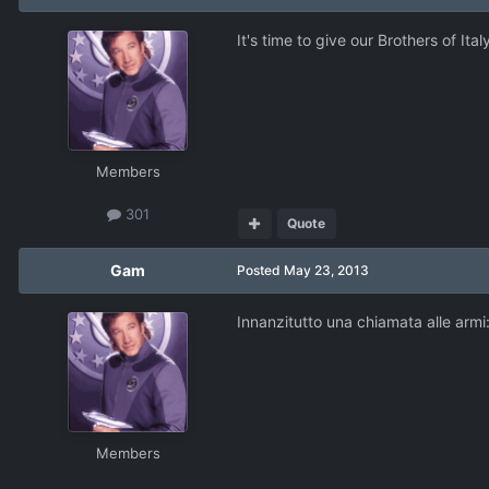
It's time to give our Brothers of Ita
Members
301
Quote
Gam
Posted
May 23, 2013
Innanzitutto una chiamata alle armi:
Members