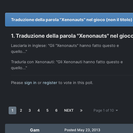
Traduzione della parola "Xenonauts" nel gioco (non il titolo
1. Traduzione della parola "Xenonauts" nel gioco 
Lasciarla in inglese: "Gli "Xenonauts" hanno fatto questo e
quello..."
Tradurla con Xenonauti: "Gli Xenonauti hanno fatto questo e
quello..."
Please
sign in
or
register
to vote in this poll.
1
2
3
4
5
6
NEXT
Page 1 of 10
Gam
Posted
May 23, 2013