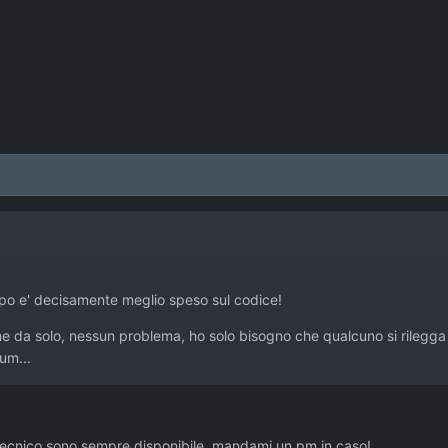
empo e' decisamente meglio speso sul codice!
 da solo, nessun problema, ho solo bisogno che qualcuno si rilegga l
rum...
tecnico sono sempre disponibile, mandami un pm in caso!