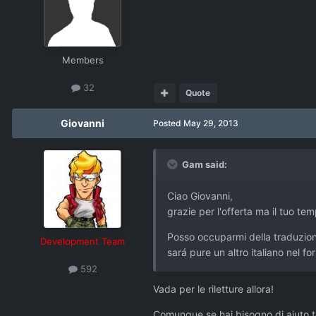
Members
32
Quote
Giovanni
Posted
May 29, 2013
Gam said:
Ciao Giovanni,
grazie per l'offerta ma il tuo t
Posso occuparmi della traduzione
Development Team
sará pure un altro italiano nel fo
592
Vada per le riletture allora!
Comunque se hai bisogno di aiuto 