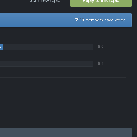
Start new topic
Reply to this topic
10 members have voted
6
4