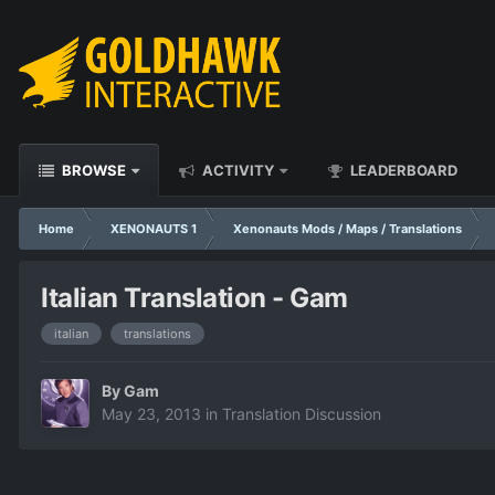
BROWSE
ACTIVITY
LEADERBOARD
Home
XENONAUTS 1
Xenonauts Mods / Maps / Translations
Italian Translation - Gam
italian
translations
By
Gam
May 23, 2013
in
Translation Discussion