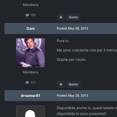
Members
188
Quote
Gam
Posted
May 28, 2013
Pure io.
Ma sono cosciente che per il mercat
Grazie per l'aiuto
Members
301
Quote
dreamer81
Posted
May 29, 2013
Disponibile anche io, quest'estate 
disponibile io sono presente!!