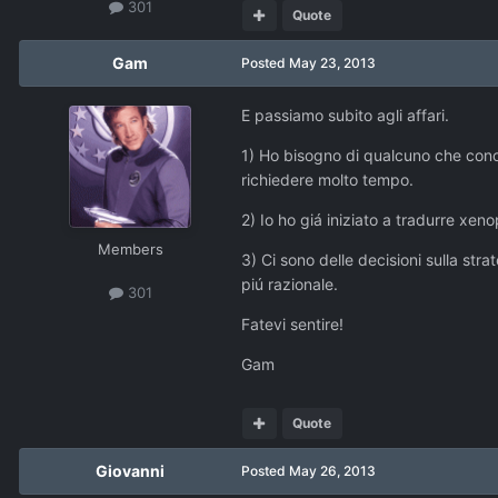
301
Quote
Gam
Posted
May 23, 2013
E passiamo subito agli affari.
1) Ho bisogno di qualcuno che cono
richiedere molto tempo.
2) Io ho giá iniziato a tradurre xen
Members
3) Ci sono delle decisioni sulla str
piú razionale.
301
Fatevi sentire!
Gam
Quote
Giovanni
Posted
May 26, 2013