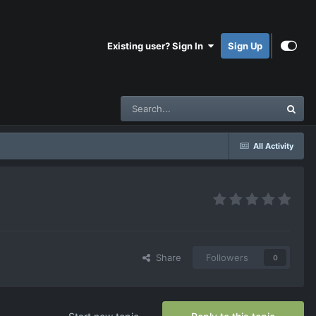
Existing user? Sign In
Sign Up
All Activity
Share
Followers
0