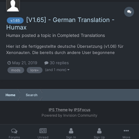
[V1.65] - German Translation -
v.1.65
Humax
Humax
posted a topic in
Completed Translations
Hier ist die fertiggestellte deutsche Übersetzung (v1.06) für
Xenonauten. Die bereits durch andere User begonnene
Übersetzung der v1.65 wurde fortgeführt und letztendlich
May 21, 2019
30 replies
fertiggestellt. Sie beinhaltet nun sowohl die Übersetzung für die
(and 1 more)
mods
lore+
v1.65, die "Community Edition", "Lore+" und "Extended...
Home
Search
IPS Theme
by
IPSFocus
Powered by Invision Community
Forums
Unread
Sign In
Sign Up
More